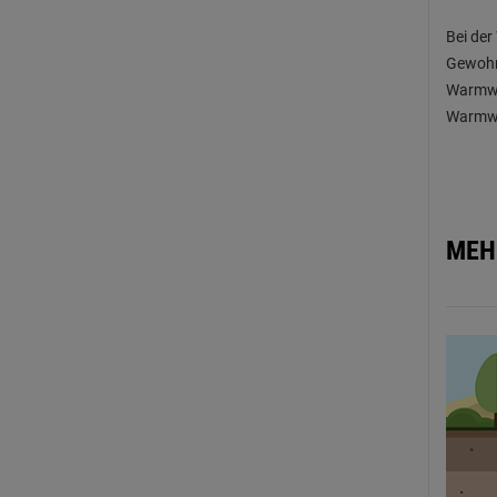
Bei der
Gewohnh
Warmwa
Warmwas
MEH