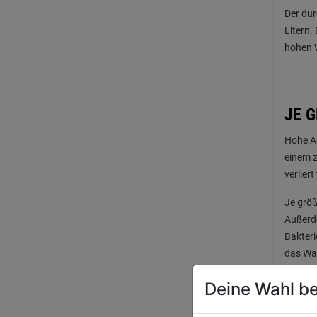
Der dur
Litern.
hohen 
JE G
Hohe A
einem z
verlier
Je größ
Außerde
Bakteri
das Was
Ist de
Deine Wahl be
aufgeb
jedoch 