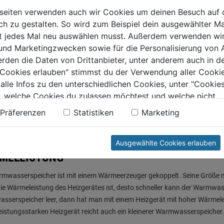
seiten verwenden auch wir Cookies um deinen Besuch auf 
htige Größe des Warmwasserspeichers hängt von zwei Faktoren ab, der 
 zu gestalten. So wird zum Beispiel dein ausgewählter Ma
ht jedes Mal neu auswählen musst. Außerdem verwenden wi
 und Marketingzwecken sowie für die Personalisierung von 
SHALTSGRÖSSE
erden die Daten von Drittanbieter, unter anderem auch in d
e Cookies erlauben" stimmst du der Verwendung aller Cookie
tzlich gilt, für einen Haushalt mit bis zu vier Personen sollte man einen 3
 alle Infos zu den unterschiedlichen Cookies, unter "Cookies
n ist man mit einem 400 Liter Boiler gut beraten. Wenn man tagsüber k
, welche Cookies du zulassen möchtest und welche nicht.
an mit einem Warmwasserverbrauch von 25 Litern pro Person und Tag re
n findest du in unserer
Datenschutzerklärung
.
Präferenzen
Statistiken
Marketing
 Warmwasserverbrauch pro Person und Tag einplanen.
Ausgewählte Cookies erlauben
MELEISTUNG
mwasserspeicher ist mit einem Wärmeerzeuger gekoppelt. Seine Größe mu
ie Wärmeleistung des Heizgerätes ist, desto schneller kann der Warmwas
serspeicher leer, dann hat man mit einem Heizgerät mit hoher Wärmele
eistungsstarken Heizgerät reicht auch ein kleinerer Warmwasserspeicher.