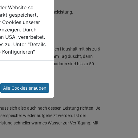
der Website so
Haushaltsgröße und der Wärmeleistung.
rkt gespeichert,
r Cookies unserer
Anzeigen. Durch
en USA, verarbeitet.
s zu. Unter "Details
00 Liter Boiler planen. Für einen Haushalt mit bis zu 6
 Konfigurieren"
aum zu Hause ist und einmal am Tag duscht, dann
chnen. Badet man täglich, mudann sind bis zu 50
Alle Cookies erlauben
ss sich also auch nach dessen Leistung richten. Je
serspeicher wieder aufgeheizt werden. Ist der
istung schneller warmes Wasser zur Verfügung. Mit