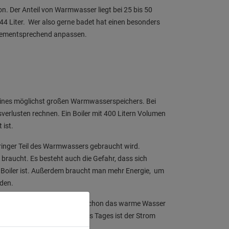
n. Der Anteil von Warmwasser liegt bei 25 bis 50
44 Liter. Wer also gerne badet hat einen besonders
dementsprechend anpassen.
eines möglichst großen Warmwasserspeichers. Bei
rlusten rechnen. Ein Boiler mit 400 Litern Volumen
 ist.
eringer Teil des Warmwassers gebraucht wird.
braucht. Es besteht auch die Gefahr, dass sich
m Boiler ist. Außerdem braucht man mehr Energie, um
iden.
bereitstellen. Wenn morgens schon das warme Wasser
sser zu haben. Während des Tages ist der Strom
 auch günstiger im Verbrauch.