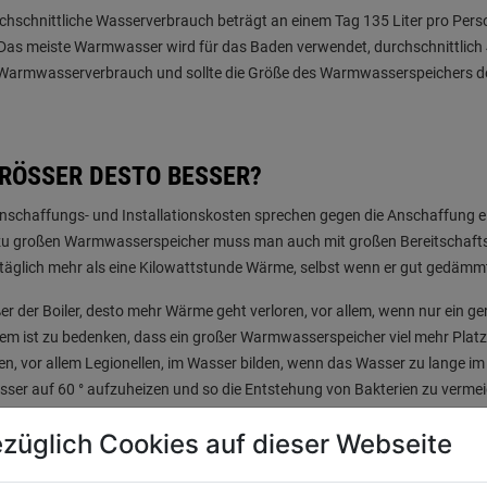
chschnittliche Wasserverbrauch beträgt an einem Tag 135 Liter pro Perso
 Das meiste Warmwasser wird für das Baden verwendet, durchschnittlich 
Warmwasserverbrauch und sollte die Größe des Warmwasserspeichers 
RÖSSER DESTO BESSER?
nschaffungs- und Installationskosten sprechen gegen die Anschaffung 
u großen Warmwasserspeicher muss man auch mit großen Bereitschaftsve
t täglich mehr als eine Kilowattstunde Wärme, selbst wenn er gut gedämmt
er der Boiler, desto mehr Wärme geht verloren, vor allem, wenn nur ein g
m ist zu bedenken, dass ein großer Warmwasserspeicher viel mehr Platz 
en, vor allem Legionellen, im Wasser bilden, wenn das Wasser zu lange i
ser auf 60 ° aufzuheizen und so die Entstehung von Bakterien zu verme
r Warmwasserspeicher zu klein, kann er nicht genügend warmes Wasser 
züglich Cookies auf dieser Webseite
raucht ist, muss man tagsüber nachheizen, um abends wieder warmes Wa
viel teurer als nachts. Ein Boiler, der das Wasser nur nachts aufheizt ist