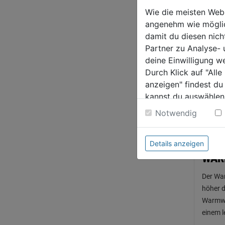
Wie die meisten Web
Die ric
angenehm wie möglich
damit du diesen nic
Partner zu Analyse-
HAU
deine Einwilligung w
Durch Klick auf "All
Grundsä
anzeigen" findest du
Persone
kannst du auswählen
kann m
Weitere Informatione
Notwendig
Litern
Details anzeigen
WÄR
Der War
höher d
Warmwas
einem l