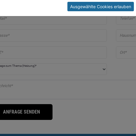
rname*
Nachnam
Ausgewählte Cookies erlauben
ail*
Telefon*
asse*
Hausnum
Z*
Ort*
rage zum Thema (Heizung)*
hricht*
ANFRAGE SENDEN