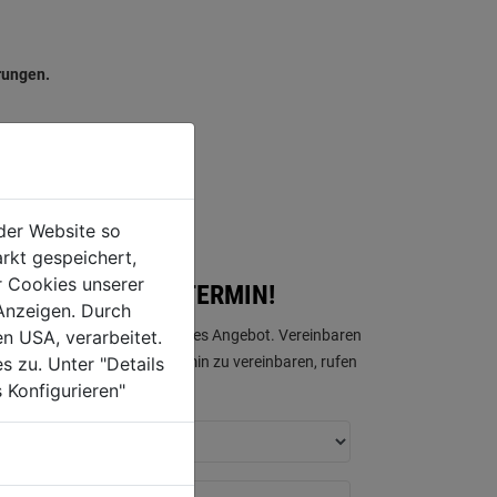
rungen.
der Website so
rkt gespeichert,
r Cookies unserer
OSEN BERATUNGSTERMIN!
Anzeigen. Durch
en USA, verarbeitet.
en ein für Sie maßgeschneidertes Angebot. Vereinbaren
s zu. Unter "Details
n von BAD&CO. Um einen Termin zu vereinbaren, rufen
 Konfigurieren"