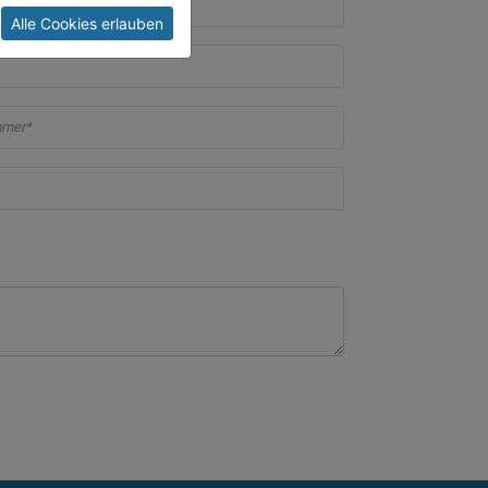
e*
Alle Cookies erlauben
mer*