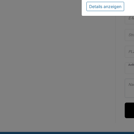
Vo
Details anzeigen
E-M
Str
PL
Anf
Nac