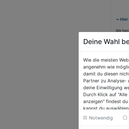
➞
Hier
Wir ber
Deine Wahl be
Stand:
Alle An
Wie die meisten Web
angenehm wie möglich
damit du diesen nic
VER
Partner zu Analyse-
deine Einwilligung w
Wir ber
Durch Klick auf "All
Sie ein
anzeigen" findest du
Sie uns
kannst du auswählen
Mei
Weitere Informatione
Notwendig