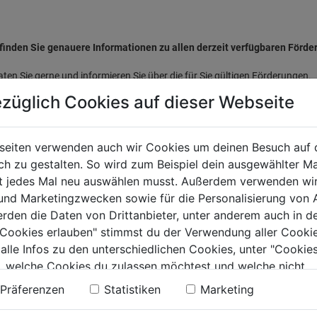
finden Sie genauere Informationen zu allen derzeit verfügbaren Förde
aten Sie gerne und informieren Sie über die für Sie gültigen Förderungen.
züglich Cookies auf dieser Webseite
 Jänner 2026
gaben ohne Gewähr. Laut Förderrichtlinien Bund und Länder.
seiten verwenden auch wir Cookies um deinen Besuch auf 
 zu gestalten. So wird zum Beispiel dein ausgewählter Ma
ht jedes Mal neu auswählen musst. Außerdem verwenden wi
EINBAREN SIE NOCH HEUTE IHREN KOSTENL
 und Marketingzwecken sowie für die Personalisierung von 
erden die Daten von Drittanbieter, unter anderem auch in d
aten Sie gerne über die für Ihr Projekt mögliche Förderungen und erstell
e Cookies erlauben" stimmst du der Verwendung aller Cookie
en persönlichen kostenlosen Beratungstermin bei einem unserer Experte
 alle Infos zu den unterschiedlichen Cookies, unter "Cookies
 an oder füllen Sie ganz unverbindlich das Kontaktformular aus:
, welche Cookies du zulassen möchtest und welche nicht.
n Bad&Co-Partner*
n findest du in unserer
Datenschutzerklärung
.
Präferenzen
Statistiken
Marketing