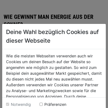
WIE GEWINNT MAN ENERGIE AUS DER
SONNE?
Deine Wahl bezüglich Cookies auf
dieser Webseite
Wie die meisten Webseiten verwenden auch wir
Cookies um deinen Besuch auf der Website so
angenehm wie möglich zu gestalten. So wird zum
Beispiel dein ausgewählter Markt gespeichert, damit
du diesen nicht jedes Mal neu auswählen musst.
Außerdem verwenden wir Cookies unserer Partner
zu Analyse- und Marketingzwecken sowie für die
Personalisierung von Anzeigen. Durch deine
Einwilligung werden die Daten von Drittanbieter,
Notwendig
Präferenzen
SO KÖNNEN SIE IHRE SOLARWÄRME-