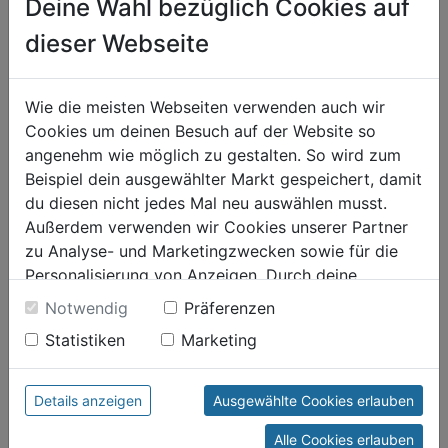
Deine Wahl bezüglich Cookies auf
dieser Webseite
WELLNESS
Wie die meisten Webseiten verwenden auch wir
Von der Infrarotkabine bis zur finnischen Sauna. Die heißesten
Cookies um deinen Besuch auf der Website so
Quadratmeter Ihres Zuhauses werden bald zu Ihrem absoluten
angenehm wie möglich zu gestalten. So wird zum
Lieblingsplatz. Bei der Technik brauchen Sie nicht ins Schwitzen zu
Beispiel dein ausgewählter Markt gespeichert, damit
kommen, dabei helfen wir gerne.
du diesen nicht jedes Mal neu auswählen musst.
Außerdem verwenden wir Cookies unserer Partner
zu Analyse- und Marketingzwecken sowie für die
Personalisierung von Anzeigen. Durch deine
Einwilligung werden die Daten von Drittanbieter,
Notwendig
Präferenzen
unter anderem auch in den USA, verarbeitet.
Statistiken
Marketing
Durch Klick auf "Alle Cookies erlauben" stimmst du
der Verwendung aller Cookies zu. Unter "Details
anzeigen" findest du alle Infos zu den
Details anzeigen
Ausgewählte Cookies erlauben
unterschiedlichen Cookies, unter "Cookies
Alle Cookies erlauben
Konfigurieren" kannst du auswählen, welche Cookies