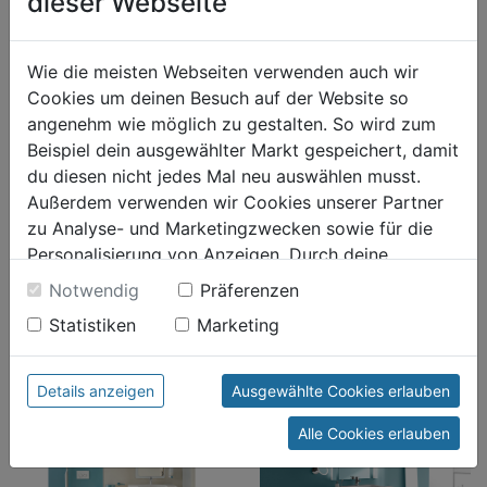
dieser Webseite
Wie die meisten Webseiten verwenden auch wir
Cookies um deinen Besuch auf der Website so
angenehm wie möglich zu gestalten. So wird zum
Beispiel dein ausgewählter Markt gespeichert, damit
Bild: Hewi
Bild: Hewi
du diesen nicht jedes Mal neu auswählen musst.
Außerdem verwenden wir Cookies unserer Partner
zu Analyse- und Marketingzwecken sowie für die
Personalisierung von Anzeigen. Durch deine
Einwilligung werden die Daten von Drittanbieter,
Notwendig
Präferenzen
unter anderem auch in den USA, verarbeitet.
Statistiken
Marketing
Durch Klick auf "Alle Cookies erlauben" stimmst du
der Verwendung aller Cookies zu. Unter "Details
Bild: Hewi
anzeigen" findest du alle Infos zu den
Details anzeigen
Ausgewählte Cookies erlauben
unterschiedlichen Cookies, unter "Cookies
Alle Cookies erlauben
Konfigurieren" kannst du auswählen, welche Cookies
du zulassen möchtest und welche nicht.