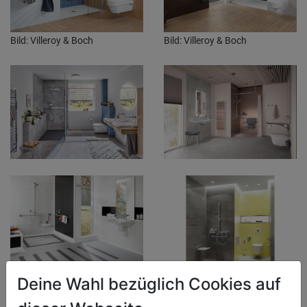
Bild: Villeroy & Boch
Bild: Villeroy & Boch
Bild: Hewi
Deine Wahl bezüglich Cookies auf